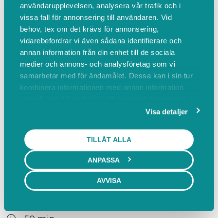
användarupplevelsen, analysera vår trafik och i
450,00 SEK inkl. moms
vissa fall för annonsering till användaren. Vid
Endast Däckskifte
behov, tex om det krävs för annonsering,
vidarebefordrar vi även sådana identifierare och
annan information från din enhet till de sociala
medier och annons- och analysföretag som vi
Mer info
BOKA
samarbetar med för ändamålet. Dessa kan i sin tur
kombinera informationen med annan information
Förvaring ink Däckskifte
som du har tillhandahållit eller som de har samlat
20 min
in när du har använt deras tjänster.
Visa detaljer
950,00 SEK inkl. moms
Denna gäller förvaring å skifte
TILLÅT ALLA
ANPASSA
Mer info
BOKA
AVVISA
Mont.Balans.Skifte inkl Förvaring