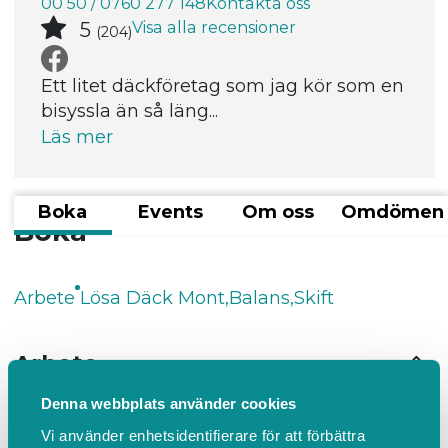
00 50 / 0760 277 148
Kontakta oss
Visa alla recensioner
5
(204)
Ett litet däckföretag som jag kör som en
bisyssla än så läng...
Läs mer
Boka
Events
Om oss
Omdömen
Boka
Arbete
Lösa Däck Mont,Balans,Skift
Arbete
Denna webbplats använder cookies
Däckskifte
Vi använder enhetsidentifierare för att förbättra
15 min