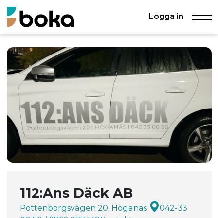
Logga in
112:Ans Däck AB
Pottenborgsvägen 20, Höganäs
042-33