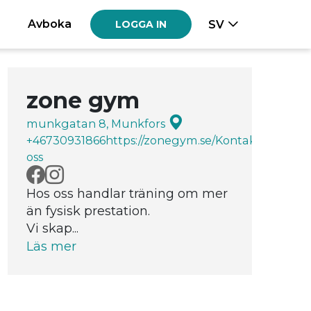
Avboka
SV
LOGGA IN
zone gym
munkgatan 8, Munkfors
+46730931866
https://zonegym.se/
Kontakta
oss
Hos oss handlar träning om mer
än fysisk prestation.
Vi skap...
Läs mer