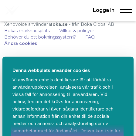
Logga in
Xenovoice använder
Boka.se
- från Boka Global AB
Bokas marknadsplats
Villkor & policyer
Behöver du ett bokningssystem?
FAQ
Ändra cookies
Denna webbplats använder cookies
Vi använder enhetsidentifierare för att förbättra
användarupplevelsen, analysera vår trafik och i
vissa fall för annonsering till användaren. Vid
behov, tex om det krävs för annonsering,
vidarebefordrar vi även sådana identifierare och
annan information från din enhet till de sociala
medier och annons- och analysföretag som vi
samarbetar med för ändamålet. Dessa kan i sin tur