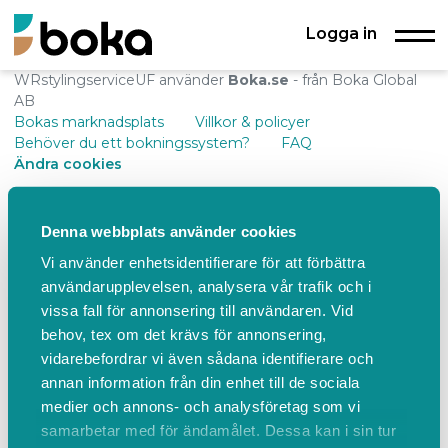
Logga in
WRstylingserviceUF använder
Boka.se
- från Boka Global
AB
Bokas marknadsplats
Villkor & policyer
Behöver du ett bokningssystem?
FAQ
Ändra cookies
Denna webbplats använder cookies
Vi använder enhetsidentifierare för att förbättra
användarupplevelsen, analysera vår trafik och i
vissa fall för annonsering till användaren. Vid
behov, tex om det krävs för annonsering,
vidarebefordrar vi även sådana identifierare och
annan information från din enhet till de sociala
medier och annons- och analysföretag som vi
samarbetar med för ändamålet. Dessa kan i sin tur