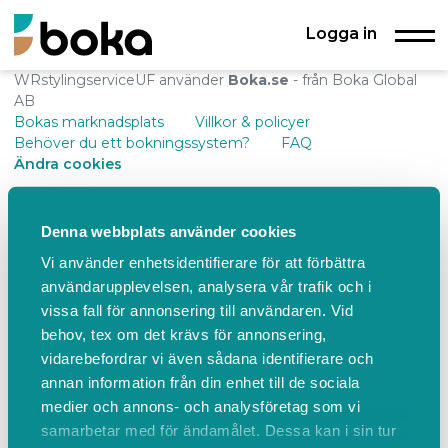
Logga in
WRstylingserviceUF använder
Boka.se
- från Boka Global
AB
Bokas marknadsplats
Villkor & policyer
Behöver du ett bokningssystem?
FAQ
Ändra cookies
Denna webbplats använder cookies
Vi använder enhetsidentifierare för att förbättra
användarupplevelsen, analysera vår trafik och i
vissa fall för annonsering till användaren. Vid
behov, tex om det krävs för annonsering,
vidarebefordrar vi även sådana identifierare och
annan information från din enhet till de sociala
medier och annons- och analysföretag som vi
samarbetar med för ändamålet. Dessa kan i sin tur