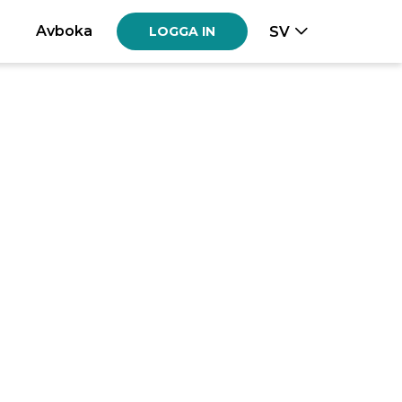
Avboka
SV
LOGGA IN