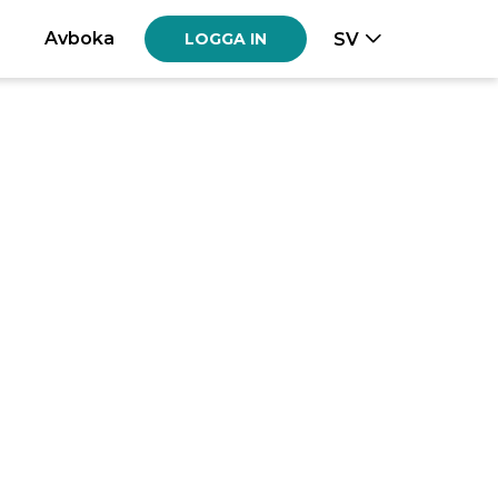
Avboka
SV
LOGGA IN