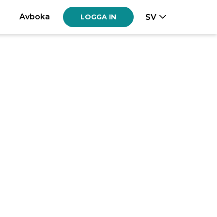
Avboka
SV
LOGGA IN