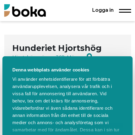
Logga in
Hunderiet Hjortshög
Hjortshögsvägen 368, Mörarp
+46733816889
Kontakta oss
Denna webbplats använder cookies
Uthyrning av träningshall och
Vi använder enhetsidentifierare för att förbättra
träningsplan för hundträning.
användarupplevelsen, analysera vår trafik och i
vissa fall för annonsering till användaren. Vid
behov, tex om det krävs för annonsering,
Boka
Events
Om oss
Boka
vidarebefordrar vi även sådana identifierare och
annan information från din enhet till de sociala
medier och annons- och analysföretag som vi
samarbetar med för ändamålet. Dessa kan i sin tur