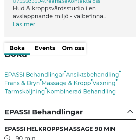
0735683504
treana.se
Kontakta oss
Hud & kroppsvårdsstudio i en
avslappnande miljö - välbefinna...
Läs mer
Boka
Events
Om oss
Boka
EPASSI Behandlingar
Ansiktsbehandling
Frans & Bryn
Massage & Kropp
Vaxning
Tarmsköljning
Kombinerad Behandling
EPASSI Behandlingar
EPASSI HELKROPPSMASSAGE 90 MIN
90 min