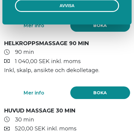
stimulerar blodcirkulation mm.
AVVISA
Mer info
BOKA
HELKROPPSMASSAGE 90 MIN
90 min
1 040,00 SEK inkl. moms
Inkl, skalp, ansikte och dekolletage.
Mer info
BOKA
HUVUD MASSAGE 30 MIN
30 min
520,00 SEK inkl. moms