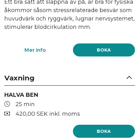
Ett bra sätt att slappna av på, är bra för fysiska
åkommor såsom stressrelaterade besvär som
huvudvärk och ryggvärk, lugnar nervsystemet,
stimulerar blodcirkulation mm.
Mer info
BOKA
Vaxning
HALVA BEN
25 min
420,00 SEK inkl. moms
BOKA