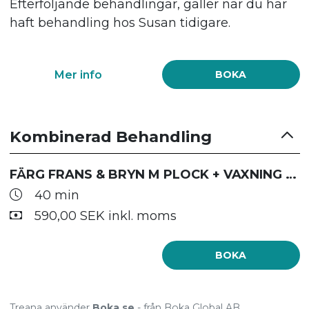
Efterföljande behandlingar, gäller när du har
haft behandling hos Susan tidigare.
Mer info
BOKA
Kombinerad Behandling
FÄRG FRANS & BRYN M PLOCK + VAXNING ÖVERLÄPP & HAKA
40 min
590,00 SEK inkl. moms
BOKA
Treana använder
Boka.se
- från Boka Global AB