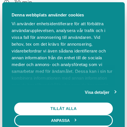
30 min
520,00 SEK inkl. moms
Denna webbplats använder cookies
Behandlingen förbättrar cirkulation i ben,
Vi använder enhetsidentifierare för att förbättra
fötter och händer, stimulerar lymfdränage,
användarupplevelsen, analysera vår trafik och i
minskar stelhet, förstärker immunsystemet
vissa fall för annonsering till användaren. Vid
mm.
behov, tex om det krävs för annonsering,
vidarebefordrar vi även sådana identifierare och
annan information från din enhet till de sociala
Mer info
BOKA
medier och annons- och analysföretag som vi
samarbetar med för ändamålet. Dessa kan i sin tur
kombinera informationen med annan information
HELKROPPSMASSAGE 60 MIN
som du har tillhandahållit eller som de har samlat
60 min
in när du har använt deras tjänster.
Visa detaljer
860,00 SEK inkl. moms
Ett bra sätt att slappna av på, är bra för fysiska
TILLÅT ALLA
åkommor såsom stressrelaterade besvär som
ANPASSA
huvudvärk och ryggvärk, lugnar nervsystemet,