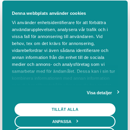
även förläggas i paddock/uteritt vid fint väder,
då är ordinarie ridhus ledigt.
Denna webbplats använder cookies
Vi använder enhetsidentifierare för att förbättra
Privata ekipage skriver in aktivitet i kalendern
användarupplevelsen, analysera vår trafik och i
för planerad träning för tränare eller specifik
vissa fall för annonsering till användaren. Vid
aktivitet (observera att ridbanorna då inte är
behov, tex om det krävs för annonsering,
bokade, utan andra ekipage är alltid
vidarebefordrar vi även sådana identifierare och
annan information från din enhet till de sociala
välkomna att kunna rida samtidigt på
medier och annons- och analysföretag som vi
ridbanan). För att skapa aktivitet behöver du
samarbetar med för ändamålet. Dessa kan i sin tur
ha löst anläggningskort. Aktivitet skapas
kombinera informationen med annan information
senast ett dygn innan starttid.
som du har tillhandahållit eller som de har samlat
in när du har använt deras tjänster.
Visa detaljer
Vid frågor, kontakta oss på mail
tamtark@hotmail.com
TILLÅT ALLA
ÖPPETTIDER
ANPASSA