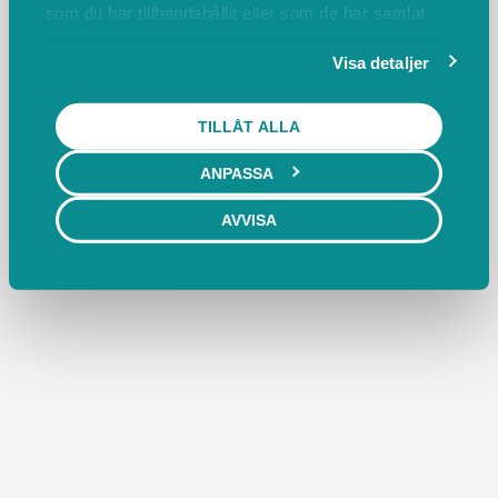
FÖREGÅENDE
NÄSTA
som du har tillhandahållit eller som de har samlat
in när du har använt deras tjänster.
Visa detaljer
TILLÅT ALLA
Bokas marknadsplats
Villkor & policyer
ANPASSA
Behöver du ett bokningssystem?
FAQ
AVVISA