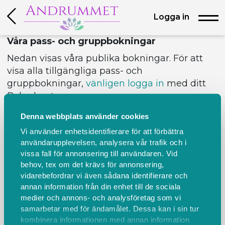
Logga in
Våra pass- och gruppbokningar
Nedan visas våra publika bokningar. För att
visa alla tillgängliga pass- och
gruppbokningar,
vänligen logga in
med ditt
Boka-konto.
Behöver du avboka?
Klicka här!
Denna webbplats använder cookies
TILLBAKA
Vi använder enhetsidentifierare för att förbättra
Tidsintervall
användarupplevelsen, analysera vår trafik och i
vissa fall för annonsering till användaren. Vid
behov, tex om det krävs för annonsering,
vidarebefordrar vi även sådana identifierare och
Inga pass/gruppbokningar hittas
Intervall
annan information från din enhet till de sociala
med fler
medier och annons- och analysföretag som vi
pass/gruppbokningar
samarbetar med för ändamålet. Dessa kan i sin tur
kombinera informationen med annan information