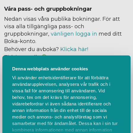
Våra pass- och gruppbokningar
Nedan visas våra publika bokningar. För att
visa alla tillgängliga pass- och
gruppbokningar,
vänligen logga in
med ditt
Boka-konto.
Behöver du avboka?
Klicka här!
Tidsintervall
Denna webbplats använder cookies
Vi använder enhetsidentifierare för att förbättra
Inga pass/gruppbokningar hittas
Intervall
användarupplevelsen, analysera vår trafik och i
med fler
vissa fall för annonsering till användaren. Vid
pass/gruppbokningar
behov, tex om det krävs för annonsering,
vidarebefordrar vi även sådana identifierare och
FÖREGÅENDE
NÄSTA
annan information från din enhet till de sociala
medier och annons- och analysföretag som vi
samarbetar med för ändamålet. Dessa kan i sin tur
kombinera informationen med annan information