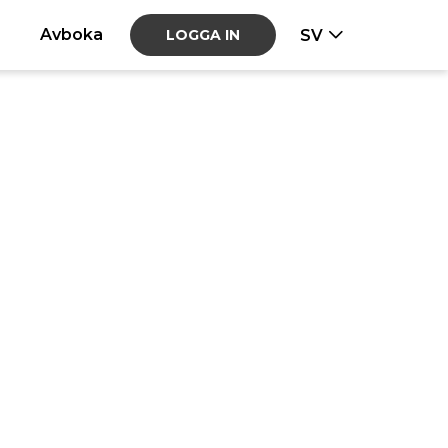
Avboka
SV
LOGGA IN