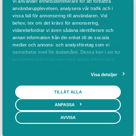
Vi använder enhetsidentifierare för att förbättra
spänningar i rygg och nacke, mobilisera
användarupplevelsen, analysera vår trafik och i
bäckenet och avlasta tryck i benen. Den
vissa fall för annonsering till användaren. Vid
absolut tydligaste effekten av en sådan
behov, tex om det krävs för annonsering,
behandling är en betydligt bättre hållning.
vidarebefordrar vi även sådana identifierare och
Med bra hållning följer bra balans. När
annan information från din enhet till de sociala
kroppen centreras förbättras flödet av blod
medier och annons- och analysföretag som vi
och nervsignaler i kroppen, det blir lättare att
samarbetar med för ändamålet. Dessa kan i sin tur
kombinera informationen med annan information
slappna av, och kroppens egen självläkning
som du har tillhandahållit eller som de har samlat
ökar. Maskinen använder frekvenser
in när du har använt deras tjänster.
Visa detaljer
optimerade för att öka flödet av vätska i
vävnaden vilket återställer vätskebalansen
TILLÅT ALLA
och hjälper utbytet av näringsämnen och
slaggutförsel i de nätverk av fascia som finns
ANPASSA
genom hela kroppen. Maskinens vibrationer
ger alltså en djupt avslappnande inverkan
AVVISA
som låter behandlingen gå på djupet utan att
nervsystemet håller emot.