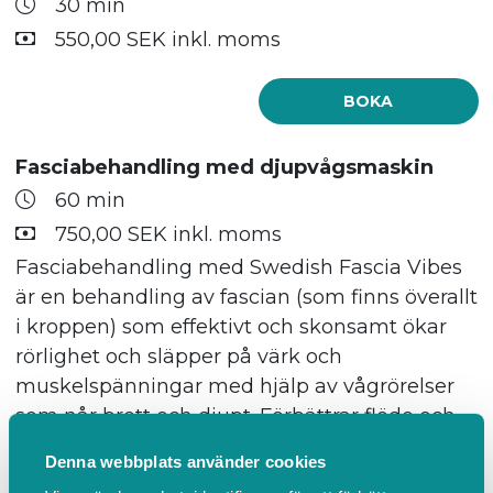
30 min
550,00 SEK inkl. moms
BOKA
Fasciabehandling med djupvågsmaskin
60 min
750,00 SEK inkl. moms
Fasciabehandling med Swedish Fascia Vibes
är en behandling av fascian (som finns överallt
i kroppen) som effektivt och skonsamt ökar
rörlighet och släpper på värk och
muskelspänningar med hjälp av vågrörelser
som når brett och djupt. Förbättrar flöde och
cirkulation. Genom att fasciabehandling med
Denna webbplats använder cookies
maskin kan man t.ex. lossa på djupa