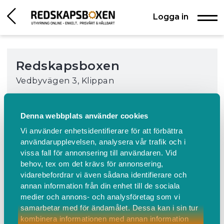
Logga in
Redskapsboxen
Vedbyvägen 3, Klippan
Häcksax batteri
Denna webbplats använder cookies
Kraft och precision - allt förpackat i denna
Vi använder enhetsidentifierare för att förbättra
batteridrivna häcksax. Den drivs av ett 48V 2Ah
användarupplevelsen, analysera vår trafik och i
batteri som ger HT 500e upp till 50 minuter
vissa fall för annonsering till användaren. Vid
arbetstid på en laddning med låg
behov, tex om det krävs för annonsering,
vibrationsnivå, låg ljudnivå, och utan avgaser.
vidarebefordrar vi även sådana identifierare och
Tack vare sitt 58 cm dubbelsidiga svärd av
annan information från din enhet till de sociala
härdat stål och 180 ° roterande handtag tar du
medier och annons- och analysföretag som vi
enkelt hand om häckar, grenar och buskar.
samarbetar med för ändamålet. Dessa kan i sin tur
kombinera informationen med annan information
Medföljer smörjmedel.