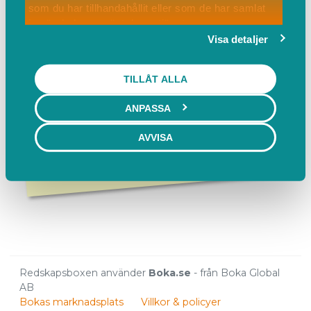
som du har tillhandahållit eller som de har samlat
Kostnadsfritt
in när du har använt deras tjänster.
Visa detaljer
TILLÅT ALLA
Tillfälligt stängt
ANPASSA
Stängt för säsongen - öppnar igen
AVVISA
våren 2026
Redskapsboxen använder
Boka.se
- från Boka Global
AB
Bokas marknadsplats
Villkor & policyer