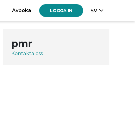
Avboka
SV
LOGGA IN
pmr
Kontakta oss