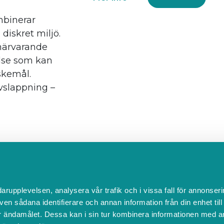
mbinerar
diskret miljö.
 närvarande
else som kan
skemål.
vslappning –
ver du ett bokningssystem?
FAQ
Ändra cookies
darupplevelsen, analysera vår trafik och i vissa fall för annonseri
ven sådana identifierare och annan information från din enhet til
 ändamålet. Dessa kan i sin tur kombinera informationen med a