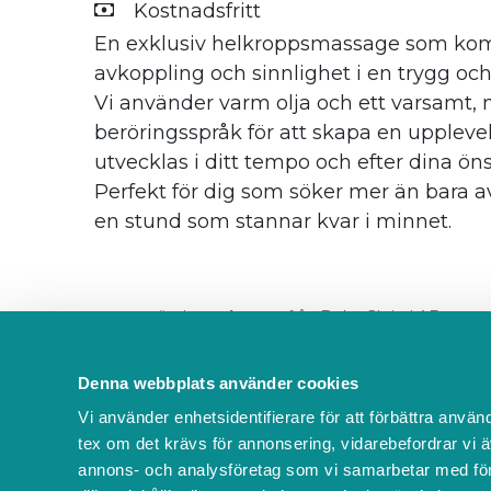
Kostnadsfritt
En exklusiv helkroppsmassage som ko
avkoppling och sinnlighet i en trygg och 
Vi använder varm olja och ett varsamt,
beröringsspråk för att skapa en upplev
utvecklas i ditt tempo och efter dina ön
Perfekt för dig som söker mer än bara a
en stund som stannar kvar i minnet.
pmr använder
Boka.se
- från Boka Global AB
Bokas marknadsplats
Villkor & policyer
Behö
Denna webbplats använder cookies
Vi använder enhetsidentifierare för att förbättra använ
tex om det krävs för annonsering, vidarebefordrar vi ä
annons- och analysföretag som vi samarbetar med för