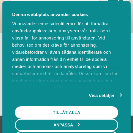
Denna webbplats använder cookies
Vi använder enhetsidentifierare för att förbättra
användarupplevelsen, analysera vår trafik och i
TILLBAKA
vissa fall för annonsering till användaren. Vid
behov, tex om det krävs för annonsering,
vidarebefordrar vi även sådana identifierare och
Leverantörer
Events
annan information från din enhet till de sociala
medier och annons- och analysföretag som vi
samarbetar med för ändamålet. Dessa kan i sin tur
Sortera på
kombinera informationen med annan information
som du har tillhandahållit eller som de har samlat
in när du har använt deras tjänster.
Visa detaljer
Visa karta
TILLÅT ALLA
ANPASSA