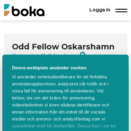
Logga in
Odd Fellow Oskarshamn
Slottsgatan 15, Oskarshamn
www.oscar1.se
Kontakta oss
Denna webbplats använder cookies
Uthyrning av lokaler och festvåning för
sammankomstertyp brö...
Vi använder enhetsidentifierare för att förbättra
användarupplevelsen, analysera vår trafik och i
Läs mer
vissa fall för annonsering till användaren. Vid
behov, tex om det krävs för annonsering,
vidarebefordrar vi även sådana identifierare och
Boka
Events
Om oss
Events
annan information från din enhet till de sociala
medier och annons- och analysföretag som vi
samarbetar med för ändamålet. Dessa kan i sin tur