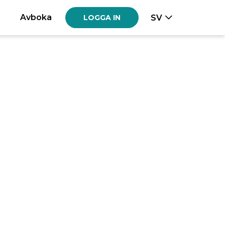
Avboka
SV
LOGGA IN