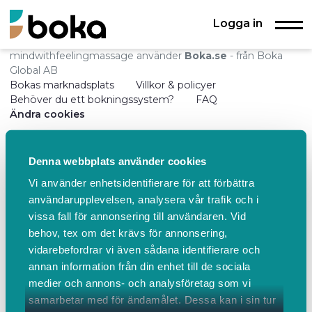
Logga in
mindwithfeelingmassage använder
Boka.se
- från Boka
Global AB
Bokas marknadsplats
Villkor & policyer
Behöver du ett bokningssystem?
FAQ
Ändra cookies
Denna webbplats använder cookies
Vi använder enhetsidentifierare för att förbättra
användarupplevelsen, analysera vår trafik och i
vissa fall för annonsering till användaren. Vid
behov, tex om det krävs för annonsering,
vidarebefordrar vi även sådana identifierare och
annan information från din enhet till de sociala
medier och annons- och analysföretag som vi
samarbetar med för ändamålet. Dessa kan i sin tur