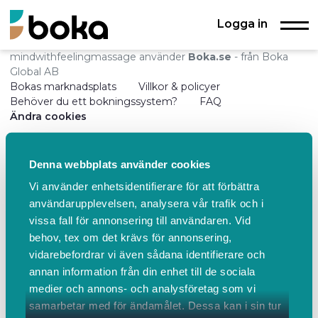
Logga in
mindwithfeelingmassage använder
Boka.se
- från Boka
Global AB
Bokas marknadsplats
Villkor & policyer
Behöver du ett bokningssystem?
FAQ
Ändra cookies
Denna webbplats använder cookies
Vi använder enhetsidentifierare för att förbättra
användarupplevelsen, analysera vår trafik och i
vissa fall för annonsering till användaren. Vid
behov, tex om det krävs för annonsering,
vidarebefordrar vi även sådana identifierare och
annan information från din enhet till de sociala
medier och annons- och analysföretag som vi
samarbetar med för ändamålet. Dessa kan i sin tur