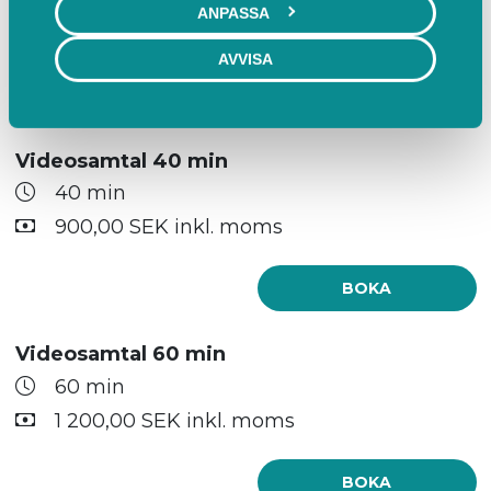
bekräftelsemail från Benifex vid betalning.
ANPASSA
AVVISA
Mer info
BOKA
Videosamtal 40 min
40 min
900,00 SEK inkl. moms
BOKA
Videosamtal 60 min
60 min
1 200,00 SEK inkl. moms
BOKA