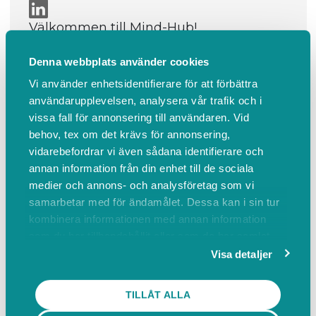
Välkommen till Mind-Hub!
Här kan du boka digitala samtal m...
Denna webbplats använder cookies
Läs mer
Vi använder enhetsidentifierare för att förbättra
användarupplevelsen, analysera vår trafik och i
vissa fall för annonsering till användaren. Vid
Boka
Om oss
behov, tex om det krävs för annonsering,
Boka
vidarebefordrar vi även sådana identifierare och
annan information från din enhet till de sociala
medier och annons- och analysföretag som vi
Psykologsamtal
samarbetar med för ändamålet. Dessa kan i sin tur
kombinera informationen med annan information
som du har tillhandahållit eller som de har samlat
Erbjudande via Benifix 40 min
in när du har använt deras tjänster.
Visa detaljer
40 min
Ej angivet
TILLÅT ALLA
Ange bokningsnummer som du fick i