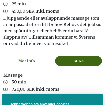
25 min
450,00 SEK inkl. moms
Djupgående eller avslappnande massage som
är anpassad efter ditt behov. Behövs det jobbas
med spänningar eller behöver du bara få
slappna av? Tillsamman kommer vi överens
om vad du behöver vid besöket.
Mer info
BOKA
Massage
50 min
720,00 SEK inkl. moms
Djupgående eller avslappnande massage som
är anpassad efter ditt behov. Behövs det jobbas
Denna webbplats använder cookies