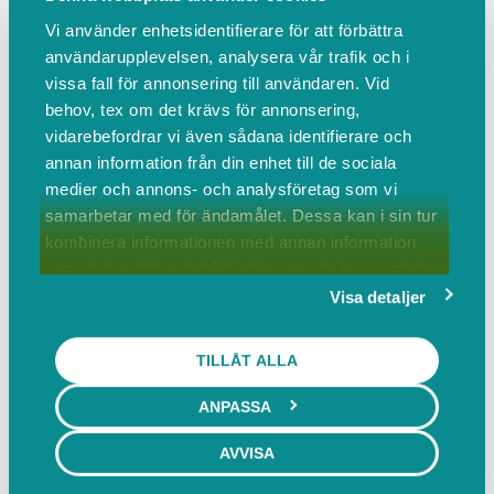
med spänningar eller behöver du bara få
Vi använder enhetsidentifierare för att förbättra
slappna av? Tillsamman kommer vi överens
användarupplevelsen, analysera vår trafik och i
om vad du behöver vid besöket.
vissa fall för annonsering till användaren. Vid
behov, tex om det krävs för annonsering,
vidarebefordrar vi även sådana identifierare och
Mer info
BOKA
annan information från din enhet till de sociala
medier och annons- och analysföretag som vi
samarbetar med för ändamålet. Dessa kan i sin tur
Massage
kombinera informationen med annan information
80 min
som du har tillhandahållit eller som de har samlat
990,00 SEK inkl. moms
in när du har använt deras tjänster.
Visa detaljer
Djupgående eller avslappnande massage som
är anpassad efter ditt behov. Behövs det jobbas
TILLÅT ALLA
med spänningar eller behöver du bara få
ANPASSA
slappna av? Tillsamman kommer vi överens
om vad du behöver vid besöket.
AVVISA