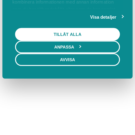
kombinera informationen med annan information
Bokas marknadsplats
Villkor & policyer
som du har tillhandahållit eller som de har samlat
Behöver du ett bokningssystem?
FAQ
in när du har använt deras tjänster.
Visa detaljer
Ändra cookies
TILLÅT ALLA
ANPASSA
AVVISA