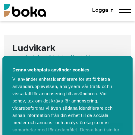
Logga in
Ludvikark
www.ludvikaridklubb.se
Kontakta oss
Denna webbplats använder cookies
Boka
Events
Om oss
Vi använder enhetsidentifierare för att förbättra
Boka
användarupplevelsen, analysera vår trafik och i
vissa fall för annonsering till användaren. Vid
behov, tex om det krävs för annonsering,
Ridhus
vidarebefordrar vi även sådana identifierare och
annan information från din enhet till de sociala
Läs mer
ÖPPNA KALENDER
medier och annons- och analysföretag som vi
samarbetar med för ändamålet. Dessa kan i sin tur
Ludvikark använder
Boka.se
- från Boka Global AB