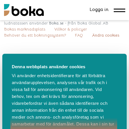
Logga in
ludnatassen använder
Boka.se
- från Boka Global AB
Bokas marknadsplats
Villkor & policyer
Behöver du ett bokningssystem?
FAQ
Ändra cookies
Denna webbplats använder cookies
Vi använder enhetsidentifierare för att förbättra
användarupplevelsen, analysera vår trafik och i
vissa fall för annonsering till användaren. Vid
behov, tex om det krävs för annonsering,
vidarebefordrar vi även sådana identifierare och
annan information från din enhet till de sociala
medier och annons- och analysföretag som vi
samarbetar med för ändamålet. Dessa kan i sin tur