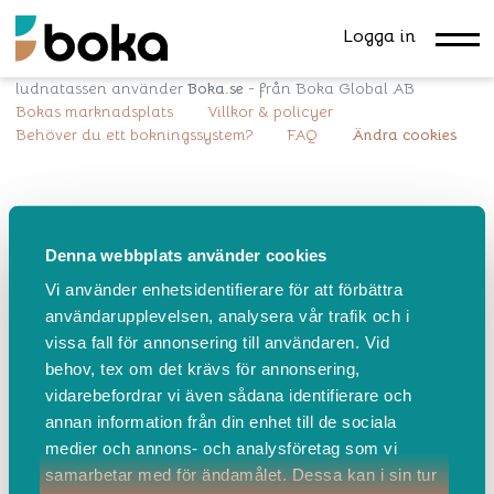
Logga in
ludnatassen använder
Boka.se
- från Boka Global AB
Bokas marknadsplats
Villkor & policyer
Behöver du ett bokningssystem?
FAQ
Ändra cookies
Denna webbplats använder cookies
Vi använder enhetsidentifierare för att förbättra
användarupplevelsen, analysera vår trafik och i
vissa fall för annonsering till användaren. Vid
behov, tex om det krävs för annonsering,
vidarebefordrar vi även sådana identifierare och
annan information från din enhet till de sociala
medier och annons- och analysföretag som vi
samarbetar med för ändamålet. Dessa kan i sin tur