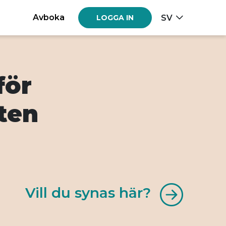
Avboka
SV
LOGGA IN
för
ten
Vill du synas här?