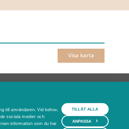
Visa karta
Behöver du ett bokningssystem?
SKAPA BOKNINGSSYSTEM
TILLÅT ALLA
ng till användaren. Vid behov,
l de sociala medier och
ANPASSA
nnan information som du har