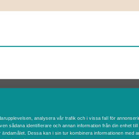
Kontakta Support
support@boka.se
010-10 10 360
Vardagar 09.00 – 16.00
darupplevelsen, analysera vår trafik och i vissa fall för annonseri
Lunchstängt 12.00 - 13.00
ven sådana identifierare och annan information från din enhet til
 ändamålet. Dessa kan i sin tur kombinera informationen med a