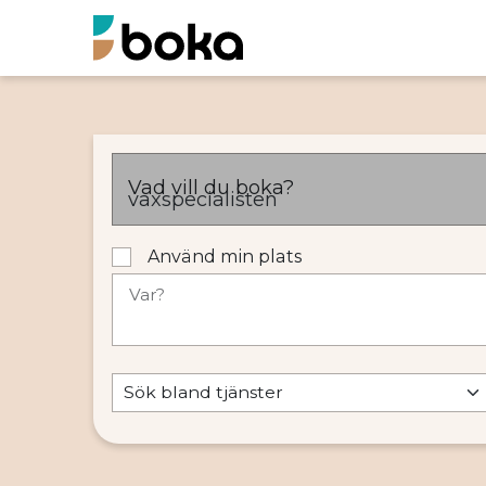
Vad vill du boka?
Använd min plats
Var?