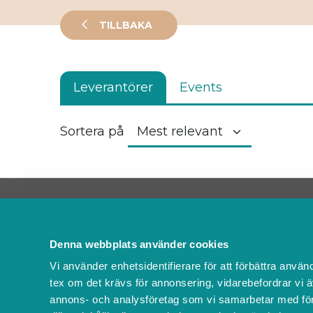
TILLBAKA
Leverantörer
Events
Sortera på
Kontakta oss
FAQ
Denna webbplats använder cookies
Om oss
Vi använder enhetsidentifierare för att förbättra använ
Villkor & policyer
tex om det krävs för annonsering, vidarebefordrar vi ä
Ändra cookies
annons- och analysföretag som vi samarbetar med för