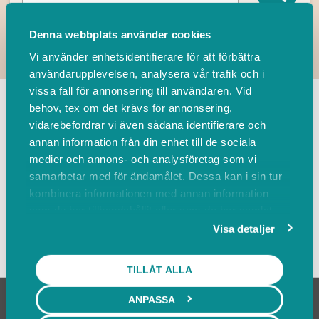
Denna webbplats använder cookies
Vi använder enhetsidentifierare för att förbättra
användarupplevelsen, analysera vår trafik och i
TILLBAKA
vissa fall för annonsering till användaren. Vid
behov, tex om det krävs för annonsering,
vidarebefordrar vi även sådana identifierare och
Leverantörer
Events
annan information från din enhet till de sociala
medier och annons- och analysföretag som vi
samarbetar med för ändamålet. Dessa kan i sin tur
Sortera på
kombinera informationen med annan information
som du har tillhandahållit eller som de har samlat
in när du har använt deras tjänster.
Visa detaljer
Visa karta
TILLÅT ALLA
ANPASSA