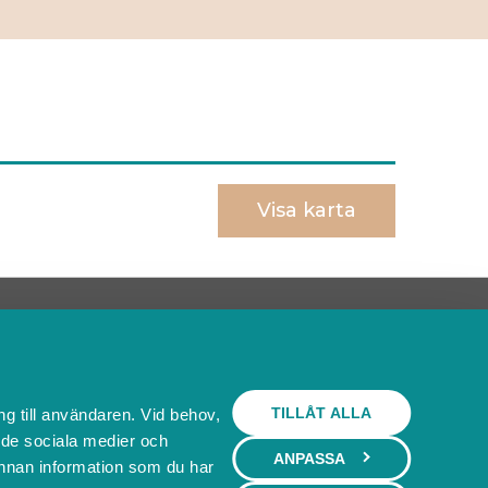
Visa karta
Behöver du ett bokningssystem?
SKAPA BOKNINGSSYSTEM
TILLÅT ALLA
ng till användaren. Vid behov,
l de sociala medier och
ANPASSA
nnan information som du har