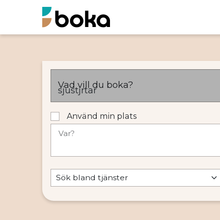
Vad vill du boka?
Använd min plats
Var?