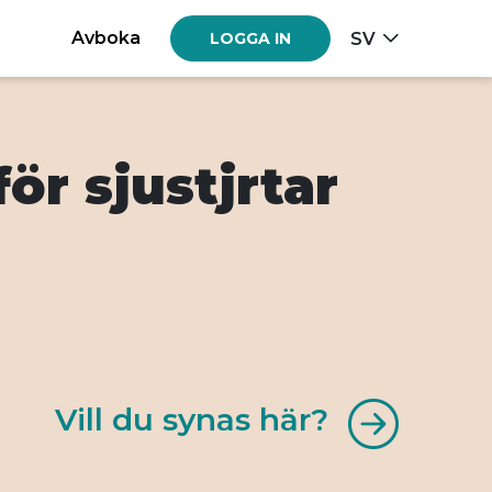
Avboka
SV
LOGGA IN
för sjustjrtar
Vill du synas här?