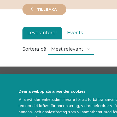
TILLBAKA
Leverantörer
Events
Sortera på
Kontakta oss
FAQ
Denna webbplats använder cookies
Om oss
Vi använder enhetsidentifierare för att förbättra använ
Villkor & policyer
tex om det krävs för annonsering, vidarebefordrar vi ä
Ändra cookies
annons- och analysföretag som vi samarbetar med för