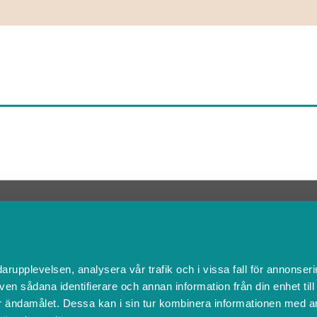
Kontakta Support
support@boka.se
010-10 10 360
Vardagar 09.00 – 16.00
darupplevelsen, analysera vår trafik och i vissa fall för annonseri
Lunchstängt 12.00 - 13.00
ven sådana identifierare och annan information från din enhet til
 ändamålet. Dessa kan i sin tur kombinera informationen med a