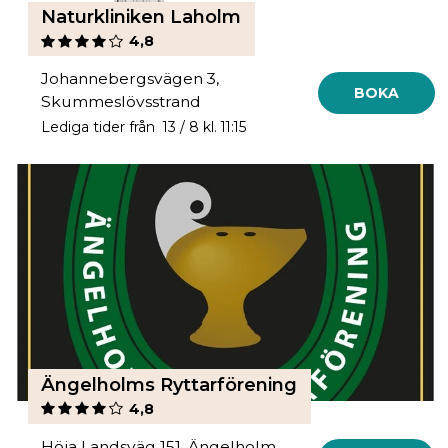
Naturkliniken Laholm
4,8
Johannebergsvägen 3,
BOKA
Skummeslövsstrand
Lediga tider från 13 / 8 kl. 11:15
Ängelholms Ryttarförening
4,8
Höja Landsväg 151, Ängelholm