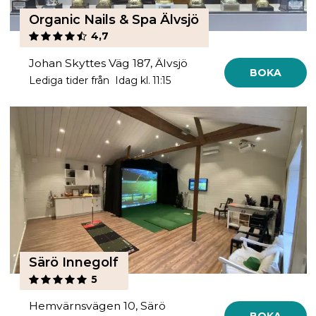
Organic Nails & Spa Älvsjö
4,7
Johan Skyttes Väg 187, Älvsjö
BOKA
Lediga tider från Idag kl. 11:15
Särö Innegolf
5
Hemvärnsvägen 10, Särö
BOKA