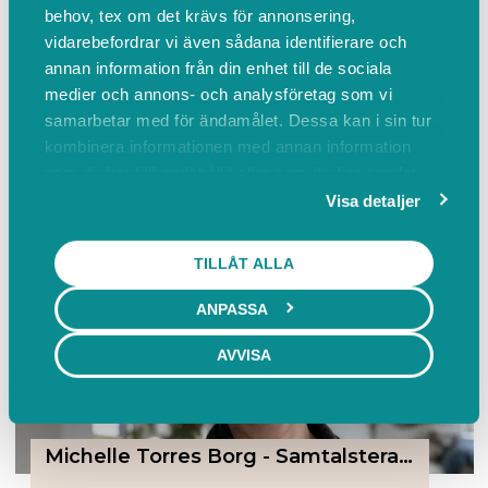
behov, tex om det krävs för annonsering,
vidarebefordrar vi även sådana identifierare och
annan information från din enhet till de sociala
Wasa Rehab/ Rise and Shine i Örebro AB
medier och annons- och analysföretag som vi
5
samarbetar med för ändamålet. Dessa kan i sin tur
kombinera informationen med annan information
Ringgatan 16, Örebro
BOKA
som du har tillhandahållit eller som de har samlat
Lediga tider från Idag kl. 12:30
in när du har använt deras tjänster.
Visa detaljer
TILLÅT ALLA
ANPASSA
AVVISA
Michelle Torres Borg - Samtalsterapeut