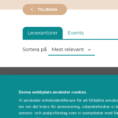
TILLBAKA
Leverantörer
Events
Sortera på
Kontakta oss
FAQ
Denna webbplats använder cookies
Om oss
Vi använder enhetsidentifierare för att förbättra använ
Villkor & policyer
tex om det krävs för annonsering, vidarebefordrar vi ä
Ändra cookies
annons- och analysföretag som vi samarbetar med för