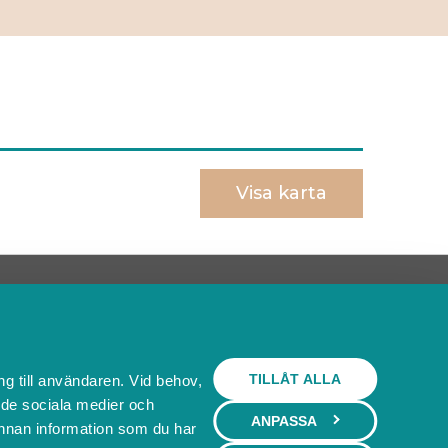
Visa karta
Behöver du ett bokningssystem?
SKAPA BOKNINGSSYSTEM
TILLÅT ALLA
ng till användaren. Vid behov,
l de sociala medier och
ANPASSA
nnan information som du har