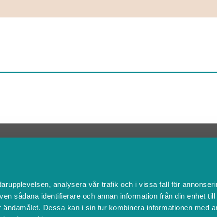
Kontakta Support
support@boka.se
010-10 10 360
Vardagar 09.00 – 16.00
darupplevelsen, analysera vår trafik och i vissa fall för annonseri
Lunchstängt 12.00 - 13.00
ven sådana identifierare och annan information från din enhet til
 ändamålet. Dessa kan i sin tur kombinera informationen med a