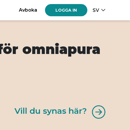
Avboka
SV
LOGGA IN
 för omniapura
Vill du synas här?