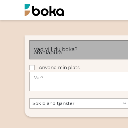
Vad vill du boka?
Använd min plats
Var?