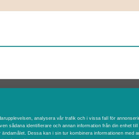
Kontakta Support
support@boka.se
010-10 10 360
Vardagar 09.00 – 16.00
darupplevelsen, analysera vår trafik och i vissa fall för annonseri
Lunchstängt 12.00 - 13.00
ven sådana identifierare och annan information från din enhet til
 ändamålet. Dessa kan i sin tur kombinera informationen med a