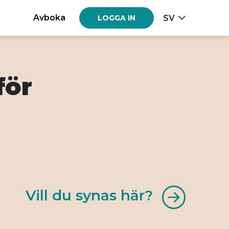
Avboka
SV
LOGGA IN
för
Vill du synas här?