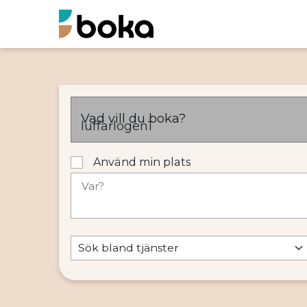
Vad vill du boka?
Använd min plats
Var?