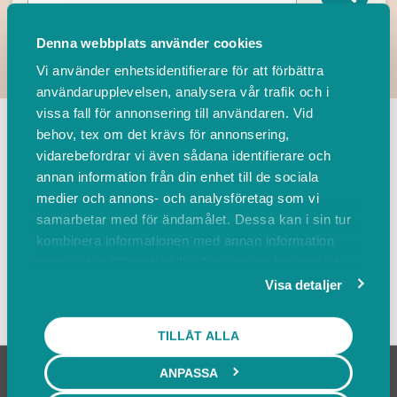
Denna webbplats använder cookies
Vi använder enhetsidentifierare för att förbättra
användarupplevelsen, analysera vår trafik och i
TILLBAKA
vissa fall för annonsering till användaren. Vid
behov, tex om det krävs för annonsering,
vidarebefordrar vi även sådana identifierare och
Leverantörer
Events
annan information från din enhet till de sociala
medier och annons- och analysföretag som vi
samarbetar med för ändamålet. Dessa kan i sin tur
Sortera på
kombinera informationen med annan information
som du har tillhandahållit eller som de har samlat
in när du har använt deras tjänster.
Visa detaljer
Visa karta
TILLÅT ALLA
ANPASSA