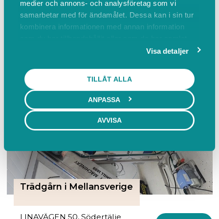
medier och annons- och analysföretag som vi
samarbetar med för ändamålet. Dessa kan i sin tur
Ung Zon
kombinera informationen med annan information
5
som du har tillhandahållit eller som de har samlat
Linköping
in när du har använt deras tjänster.
Visa detaljer
BOKA
Lediga tider från 10 / 8 kl. 09:00
TILLÅT ALLA
ANPASSA
AVVISA
Trädgårn i Mellansverige
LINAVÄGEN 50, Södertälje