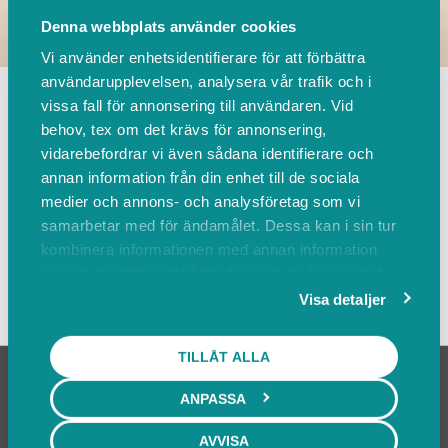
Denna webbplats använder cookies
Vi använder enhetsidentifierare för att förbättra
TILLBAKA
användarupplevelsen, analysera vår trafik och i
vissa fall för annonsering till användaren. Vid
behov, tex om det krävs för annonsering,
vidarebefordrar vi även sådana identifierare och
Leverantörer
Events
annan information från din enhet till de sociala
medier och annons- och analysföretag som vi
Sortera på
samarbetar med för ändamålet. Dessa kan i sin tur
kombinera informationen med annan information
som du har tillhandahållit eller som de har samlat
Visa karta
in när du har använt deras tjänster.
Visa detaljer
TILLÅT ALLA
ANPASSA
AVVISA