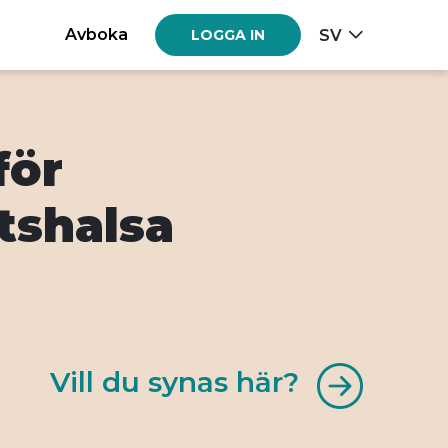
Avboka
SV
LOGGA IN
för
tshalsa
Vill du synas här?