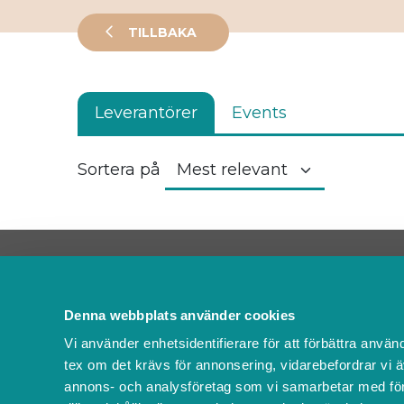
TILLBAKA
Leverantörer
Events
Sortera på
Kontakta oss
FAQ
Denna webbplats använder cookies
Om oss
Vi använder enhetsidentifierare för att förbättra använ
Villkor & policyer
tex om det krävs för annonsering, vidarebefordrar vi ä
Ändra cookies
annons- och analysföretag som vi samarbetar med för