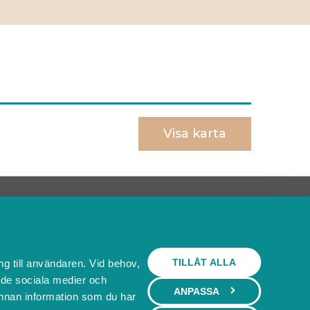
Visa karta
Behöver du ett bokningssystem?
SKAPA BOKNINGSSYSTEM
TILLÅT ALLA
ng till användaren. Vid behov,
l de sociala medier och
ANPASSA
nnan information som du har