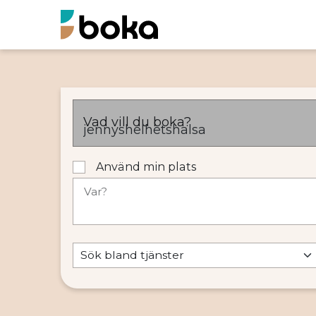
Vad vill du boka?
Använd min plats
Var?