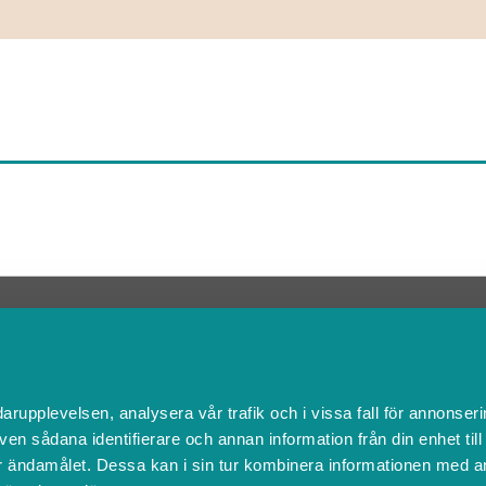
Kontakta Support
support@boka.se
010-10 10 360
Vardagar 09.00 – 16.00
darupplevelsen, analysera vår trafik och i vissa fall för annonseri
Lunchstängt 12.00 - 13.00
ven sådana identifierare och annan information från din enhet til
 ändamålet. Dessa kan i sin tur kombinera informationen med a