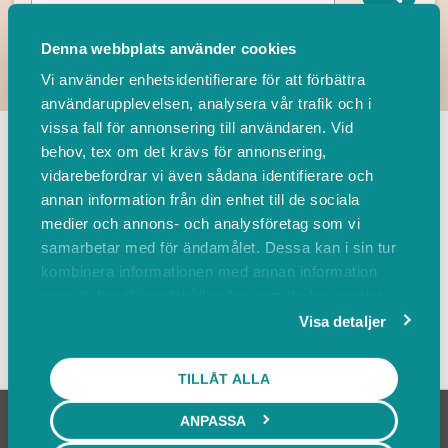
Denna webbplats använder cookies
Vi använder enhetsidentifierare för att förbättra
användarupplevelsen, analysera vår trafik och i
TILLBAKA
vissa fall för annonsering till användaren. Vid
behov, tex om det krävs för annonsering,
vidarebefordrar vi även sådana identifierare och
Leverantörer
Events
annan information från din enhet till de sociala
medier och annons- och analysföretag som vi
samarbetar med för ändamålet. Dessa kan i sin tur
Sortera på
kombinera informationen med annan information
som du har tillhandahållit eller som de har samlat
in när du har använt deras tjänster.
Visa detaljer
Visa karta
TILLÅT ALLA
ANPASSA