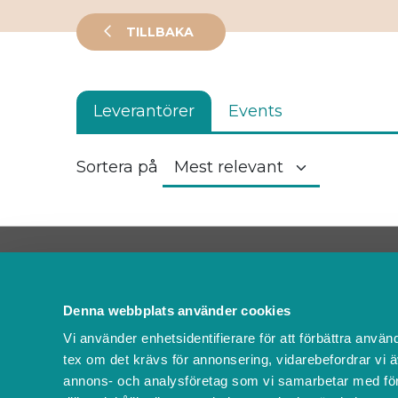
TILLBAKA
Leverantörer
Events
Sortera på
Kontakta oss
FAQ
Denna webbplats använder cookies
Om oss
Vi använder enhetsidentifierare för att förbättra använ
Villkor & policyer
tex om det krävs för annonsering, vidarebefordrar vi ä
Ändra cookies
annons- och analysföretag som vi samarbetar med för