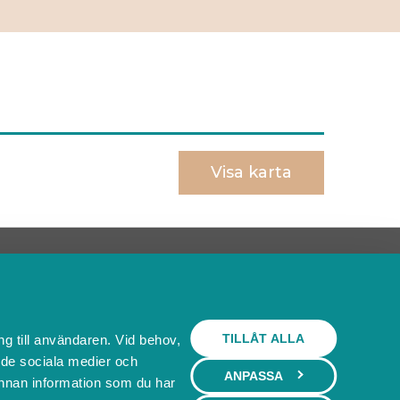
Visa karta
Behöver du ett bokningssystem?
SKAPA BOKNINGSSYSTEM
TILLÅT ALLA
ng till användaren. Vid behov,
l de sociala medier och
ANPASSA
nnan information som du har