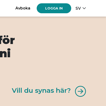
Avboka
SV
LOGGA IN
för
ni
Vill du synas här?