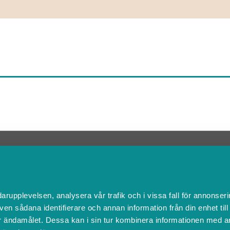
Kontakta Support
support@boka.se
010-10 10 360
Vardagar 09.00 – 16.00
darupplevelsen, analysera vår trafik och i vissa fall för annonseri
Lunchstängt 12.00 - 13.00
ven sådana identifierare och annan information från din enhet til
 ändamålet. Dessa kan i sin tur kombinera informationen med a