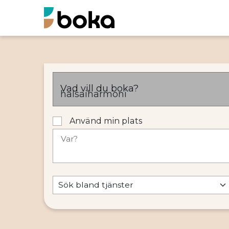
Vad vill du boka?
Använd min plats
Var?