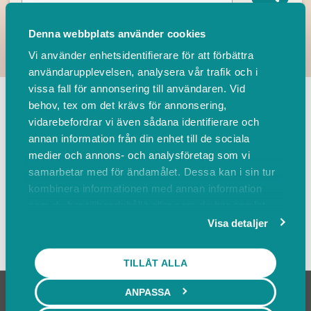
Denna webbplats använder cookies
Vi använder enhetsidentifierare för att förbättra
användarupplevelsen, analysera vår trafik och i
TILLBAKA
vissa fall för annonsering till användaren. Vid
behov, tex om det krävs för annonsering,
vidarebefordrar vi även sådana identifierare och
Leverantörer
Events
annan information från din enhet till de sociala
medier och annons- och analysföretag som vi
samarbetar med för ändamålet. Dessa kan i sin tur
Sortera på
kombinera informationen med annan information
som du har tillhandahållit eller som de har samlat
in när du har använt deras tjänster.
Visa detaljer
Visa karta
TILLÅT ALLA
ANPASSA