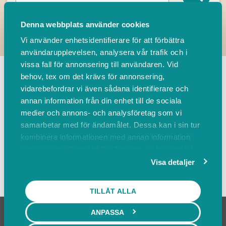
Denna webbplats använder cookies
Vi använder enhetsidentifierare för att förbättra
användarupplevelsen, analysera vår trafik och i
TILLBAKA
vissa fall för annonsering till användaren. Vid
behov, tex om det krävs för annonsering,
vidarebefordrar vi även sådana identifierare och
Leverantörer
Events
annan information från din enhet till de sociala
medier och annons- och analysföretag som vi
samarbetar med för ändamålet. Dessa kan i sin tur
Sortera på
kombinera informationen med annan information
som du har tillhandahållit eller som de har samlat
in när du har använt deras tjänster.
Visa detaljer
Visa karta
TILLÅT ALLA
ANPASSA