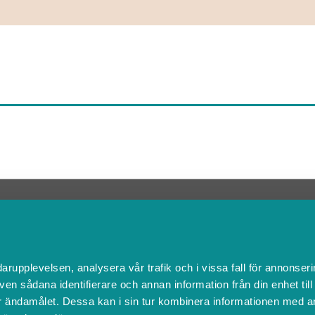
Kontakta Support
support@boka.se
010-10 10 360
Vardagar 09.00 – 16.00
darupplevelsen, analysera vår trafik och i vissa fall för annonseri
Lunchstängt 12.00 - 13.00
ven sådana identifierare och annan information från din enhet til
 ändamålet. Dessa kan i sin tur kombinera informationen med a