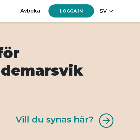
Avboka
SV
LOGGA IN
för
aldemarsvik
Vill du synas här?