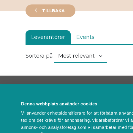
TILLBAKA
Leverantörer
Events
Sortera på
Kontakta oss
FAQ
Denna webbplats använder cookies
Om oss
Vi använder enhetsidentifierare för att förbättra använ
Villkor & policyer
tex om det krävs för annonsering, vidarebefordrar vi ä
Ändra cookies
annons- och analysföretag som vi samarbetar med för