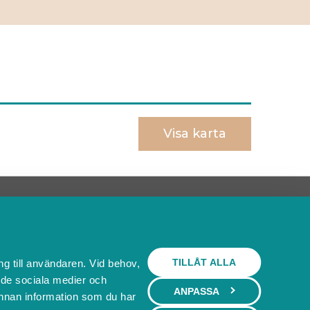
Visa karta
Behöver du ett bokningssystem?
SKAPA BOKNINGSSYSTEM
TILLÅT ALLA
ng till användaren. Vid behov,
l de sociala medier och
ANPASSA
nnan information som du har