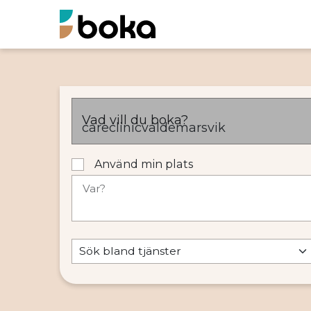
Vad vill du boka?
Använd min plats
Var?