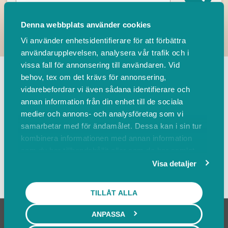
Denna webbplats använder cookies
Vi använder enhetsidentifierare för att förbättra
användarupplevelsen, analysera vår trafik och i
TILLBAKA
vissa fall för annonsering till användaren. Vid
behov, tex om det krävs för annonsering,
vidarebefordrar vi även sådana identifierare och
Leverantörer
Events
annan information från din enhet till de sociala
medier och annons- och analysföretag som vi
samarbetar med för ändamålet. Dessa kan i sin tur
Sortera på
kombinera informationen med annan information
som du har tillhandahållit eller som de har samlat
in när du har använt deras tjänster.
Visa detaljer
Visa karta
TILLÅT ALLA
ANPASSA