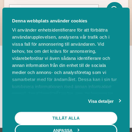
Denna webbplats använder cookies
Vi använder enhetsidentifierare för att förbättra
användarupplevelsen, analysera vår trafik och i
vissa fall för annonsering till användaren. Vid
TILLBAKA
behov, tex om det krävs för annonsering,
vidarebefordrar vi även sådana identifierare och
annan information från din enhet till de sociala
Leverantörer
Events
medier och annons- och analysföretag som vi
samarbetar med för ändamålet. Dessa kan i sin tur
kombinera informationen med annan information
Sortera på
som du har tillhandahållit eller som de har samlat
in när du har använt deras tjänster.
Visa detaljer
Visa karta
TILLÅT ALLA
ANPASSA