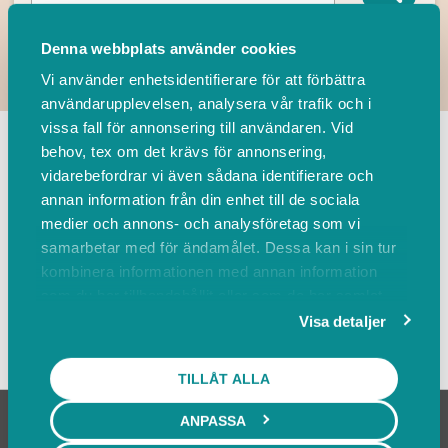
Denna webbplats använder cookies
Vi använder enhetsidentifierare för att förbättra
användarupplevelsen, analysera vår trafik och i
TILLBAKA
vissa fall för annonsering till användaren. Vid
behov, tex om det krävs för annonsering,
vidarebefordrar vi även sådana identifierare och
Leverantörer
Events
annan information från din enhet till de sociala
medier och annons- och analysföretag som vi
samarbetar med för ändamålet. Dessa kan i sin tur
Sortera på
kombinera informationen med annan information
som du har tillhandahållit eller som de har samlat
in när du har använt deras tjänster.
Visa detaljer
Visa karta
TILLÅT ALLA
ANPASSA