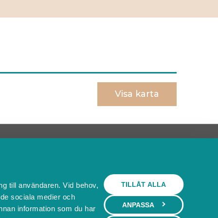
Visa karta
Behöver du ett bokningssystem?
SKAPA BOKNINGSSYSTEM
TILLÅT ALLA
ng till användaren. Vid behov,
l de sociala medier och
ANPASSA
nnan information som du har