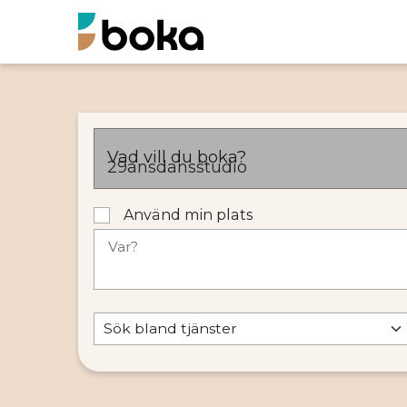
Vad vill du boka?
Använd min plats
Var?