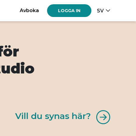
Avboka
SV
LOGGA IN
för
tudio
Vill du synas här?