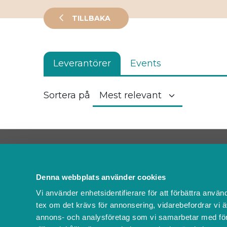
TILLBAKA
Leverantörer
Events
Sortera på
Kontakta oss
FAQ
Denna webbplats använder cookies
Om oss
Vi använder enhetsidentifierare för att förbättra använ
Villkor & policyer
tex om det krävs för annonsering, vidarebefordrar vi ä
Ändra cookies
annons- och analysföretag som vi samarbetar med för