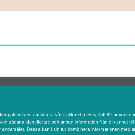
Kontakta Support
support@boka.se
010-10 10 360
Vardagar 09.00 – 16.00
darupplevelsen, analysera vår trafik och i vissa fall för annonseri
Lunchstängt 12.00 - 13.00
ven sådana identifierare och annan information från din enhet til
 ändamålet. Dessa kan i sin tur kombinera informationen med a