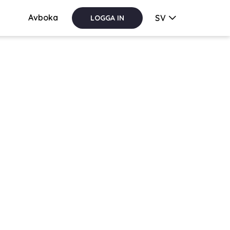
Avboka
SV
LOGGA IN