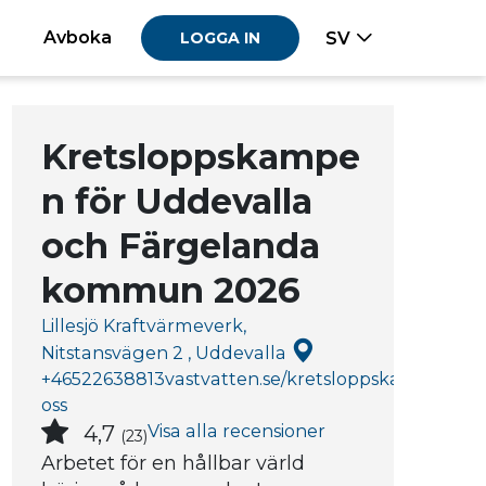
Avboka
SV
LOGGA IN
Kretsloppskampe
n för Uddevalla
och Färgelanda
kommun 2026
Lillesjö Kraftvärmeverk,
Nitstansvägen 2 , Uddevalla
+46522638813
vastvatten.se/kretsloppskampen
Kon
oss
Visa alla recensioner
4,7
(23)
Arbetet för en hållbar värld