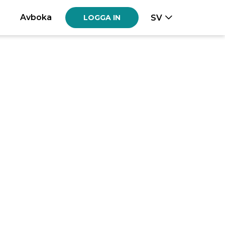
Avboka
SV
LOGGA IN