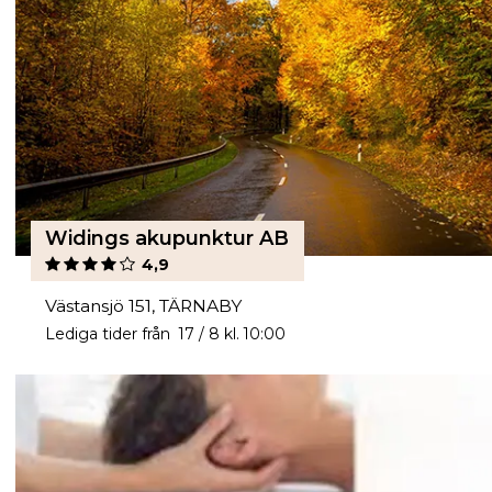
Widings akupunktur AB
4,9
Västansjö 151, TÄRNABY
Lediga tider från 17 / 8 kl. 10:00