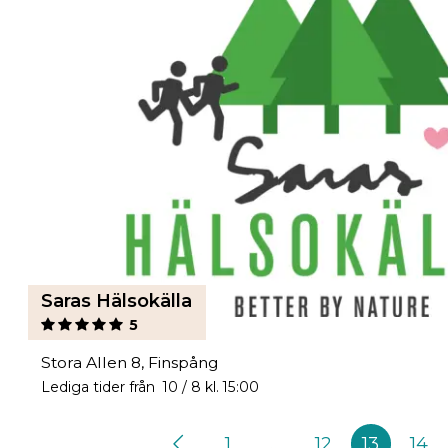
Saras Hälsokälla
5
Stora Allen 8, Finspång
Lediga tider från 10 / 8 kl. 15:00
1
…
12
13
14