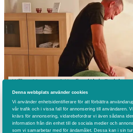
Willow Massage & Healing (Aktiv Fysio)
4,9
Denna webbplats använder cookies
Henry Dunkers Plats 4 (Ingång: Dörren med texten
Vi använder enhetsidentifierare för att förbättra användar
"Välkommen Aktiv Fysio"), Helsingborg
vår trafik och i vissa fall för annonsering till användaren. 
krävs för annonsering, vidarebefordrar vi även sådana ide
information från din enhet till de sociala medier och annon
som vi samarbetar med för ändamålet. Dessa kan i sin tu